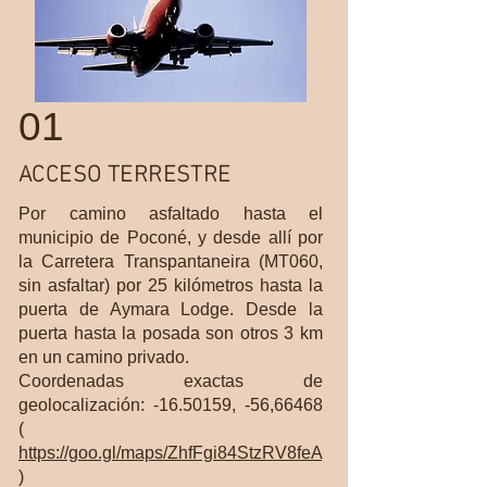
01
ACCESO TERRESTRE
Por camino asfaltado hasta el
municipio de Poconé, y desde allí por
la Carretera Transpantaneira (MT060,
sin asfaltar) por 25 kilómetros hasta la
puerta de Aymara Lodge. Desde la
puerta hasta la posada son otros 3 km
en un camino privado.
Coordenadas exactas de
geolocalización: -16.50159, -56,66468
(
https://goo.gl/maps/ZhfFgi84StzRV8feA
)